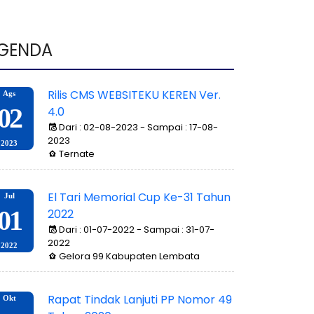
- 
GENDA
Rilis CMS WEBSITEKU KEREN Ver.
Ags
02
4.0
Dari : 02-08-2023 - Sampai : 17-08-
2023
2023
Ternate
El Tari Memorial Cup Ke-31 Tahun
Jul
01
2022
Dari : 01-07-2022 - Sampai : 31-07-
2022
2022
Gelora 99 Kabupaten Lembata