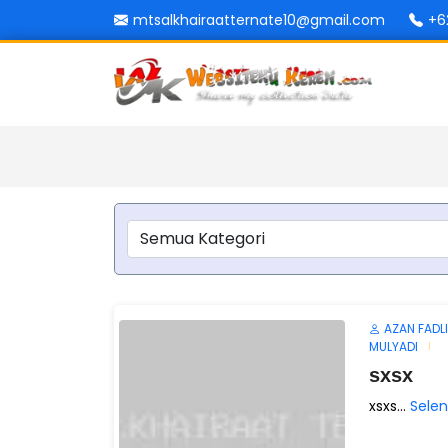
mtsalkhairaatternate10@gmail.com
+6
AZAN FADLI
MULYADI
sxsx
xsxs...
Sele