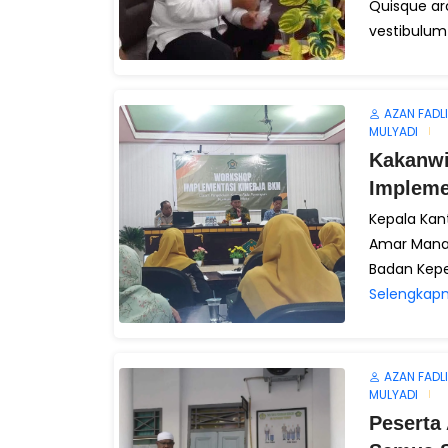
Quisque arcu
vestibulum e
AZAN FADLI
MULYADI
Kakanwi
Impleme
Kepala Kan
Amar Mana
Badan Kepe
Selengkapn
AZAN FADLI
MULYADI
Peserta