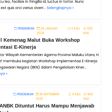
 leo, facilisis in fringilla id, luctus in tortor. Nunc
st quis orci varius viverr...
Selengkapnya »
PENDIDIKAN
28 JANUARI
0 KALI
1310
2024
KALI
l Kemenag Malut Buka Workshop
ntasi E-Kinerja
tor Wilayah Kementerian Agama Provinsi Maluku Utara, H.
f membuka kegiatan Workshop Implementasi E-Kinerja
gawaian Negara (BKN) dalam Pengelolaan Kiner...
ya »
PENDIDIKAN
18 SEPTEMBER
0 KALI
992
2023
KALI
 ANBK Dituntut Harus Mampu Menjawab