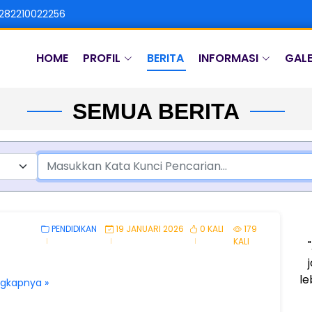
282210022256
HOME
PROFIL
BERITA
INFORMASI
GALE
SEMUA BERITA
PENDIDIKAN
19 JANUARI 2026
0 KALI
179
KALI
le
ngkapnya »