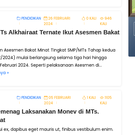
PENDIDIKAN
26 FEBRUARI
0 KALI
946
2024
KALI
Ts Alkhairaat Ternate Ikut Asesmen Bakat
n Asesmen Bakat Minat Tingkat SMP/MTs Tahap kedua
2/2024) mulai berlangsung selama tiga hari hingga
Februari 2024. Seperti pelaksanaan Asesmen di...
ya »
PENDIDIKAN
05 FEBRUARI
1 KALI
1105
2024
KALI
menag Laksanakan Monev di MTs.
at
i ex, dapibus eget mauris ut, finibus vestibulum enim.