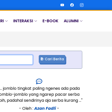
RI
INTERAKSI
E-BOOK
ALUMNI
Cari Berita
"... jomblo tingkat paling ngenes ada pada
"... selain m
jomblo-jomblo yang ngarep pacar serba
lagi yang aku 
bih, padahal sendirinya aja serba kurang ..."
memikirkanm
sempat 
- Oleh :
Azan Fadli
-