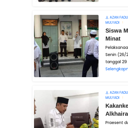
AZAN FADLI
MULYADI
Siswa M
Minat
Pelaksanaa
Senin (26/
tanggal 29 
Selengkapn
AZAN FADLI
MULYADI
Kakanke
Alkhaira
Praesent du