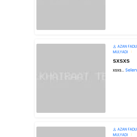
AZAN FADLI
MULYADI
sxsxs
xsxs...
Sele
AZAN FADLI
MULYADI