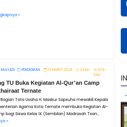
ngkapnya »
 MULYADI
PENDIDIKAN
12 MARET 2024
0 KALI
879
KALI
g TU Buka Kegiatan Al-Qur’an Camp
I
hairaat Ternate
 Bagian Tata Usaha H. Maskur Sapsuha mewakili Kepala
menterian Agama Kota Ternate membuka Kegiatan Al-
p bagi Siswa Kelas IX (Sembilan) Madrasah Tsan...
ya »