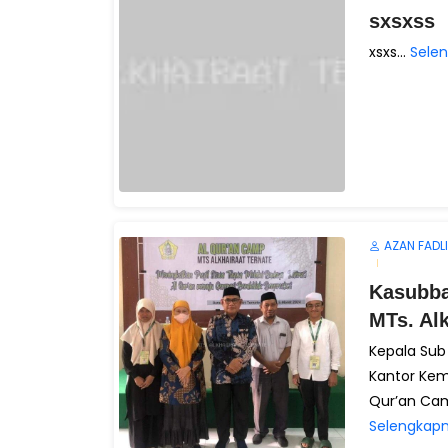
sxsxss
xsxs...
Sele
AZAN FADLI
Kasubba
MTs. Alk
Kepala Sub
Kantor Ke
Qur’an Cam
Selengkapn