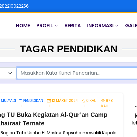
282210022256
HOME
PROFIL
BERITA
INFORMASI
GALE
TAGAR PENDIDIKAN
 MULYADI
PENDIDIKAN
12 MARET 2024
0 KALI
878
KALI
g TU Buka Kegiatan Al-Qur’an Camp
le
hairaat Ternate
 Bagian Tata Usaha H. Maskur Sapsuha mewakili Kepala