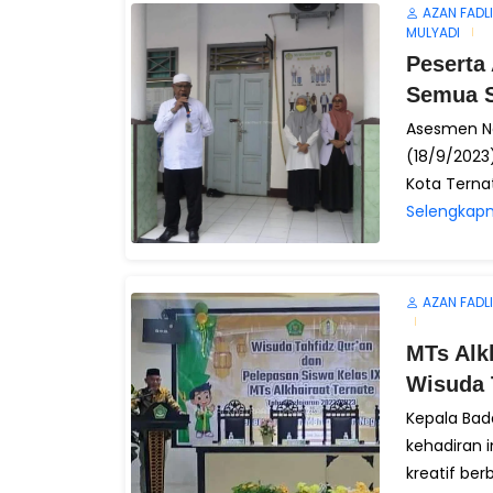
AZAN FADLI
MULYADI
Peserta
Semua 
Asesmen Na
(18/9/2023
Kota Terna
Selengkapn
AZAN FADLI
MTs Alk
Wisuda 
Kepala Bada
kehadiran 
kreatif berb