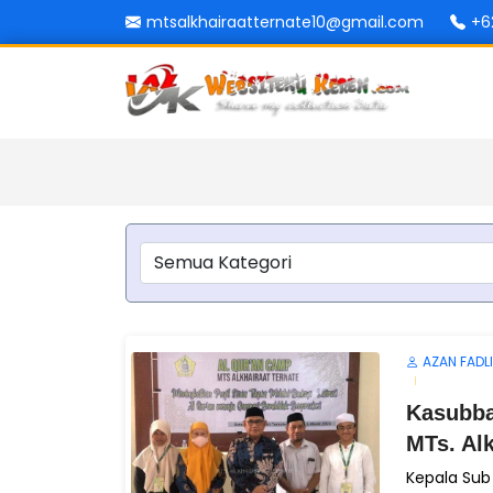
mtsalkhairaatternate10@gmail.com
+6
AZAN FADLI
Kasubba
MTs. Alk
Kepala Sub