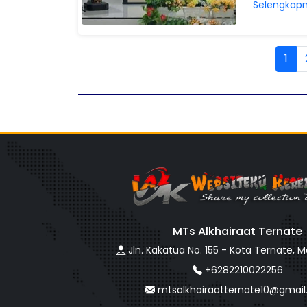
Selengkapn
1
MTs Alkhairaat Ternate
Jln. Kakatua No. 155 - Kota Ternate, 
+6282210022256
mtsalkhairaatternate10@gmai