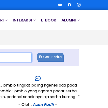
RI
INTERAKSI
E-BOOK
ALUMNI
Cari Berita
"... jomblo tingkat paling ngenes ada pada
jomblo-jomblo yang ngarep pacar serba
bih, padahal sendirinya aja serba kurang ..."
- Oleh :
Azan Fadli
-