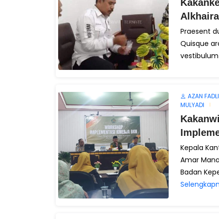
Kakanke
Alkhaira
Praesent du
Quisque arcu
vestibulum e
AZAN FADLI
MULYADI
Kakanwi
Impleme
Kepala Kan
Amar Mana
Badan Kepe
Selengkapn