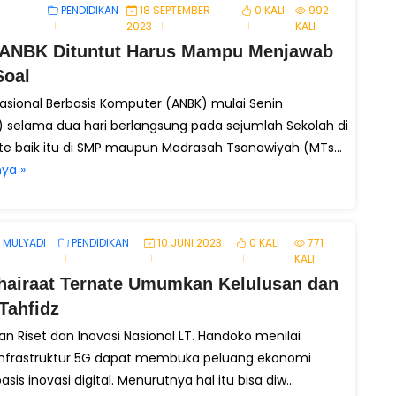
PENDIDIKAN
18 SEPTEMBER
0 KALI
992
2023
KALI
 ANBK Dituntut Harus Mampu Menjawab
Soal
sional Berbasis Komputer (ANBK) mulai Senin
) selama dua hari berlangsung pada sejumlah Sekolah di
te baik itu di SMP maupun Madrasah Tsanawiyah (MTs...
ya »
 MULYADI
PENDIDIKAN
10 JUNI 2023
0 KALI
771
KALI
hairaat Ternate Umumkan Kelulusan dan
Tahfidz
n Riset dan Inovasi Nasional LT. Handoko menilai
infrastruktur 5G dapat membuka peluang ekonomi
asis inovasi digital. Menurutnya hal itu bisa diw...