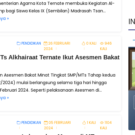
menterian Agama Kota Ternate membuka Kegiatan Al-
p bagi Siswa Kelas IX (Sembilan) Madrasah Tsan...
ya »
I
PENDIDIKAN
26 FEBRUARI
0 KALI
946
2024
KALI
Ts Alkhairaat Ternate Ikut Asesmen Bakat
n Asesmen Bakat Minat Tingkat SMP/MTs Tahap kedua
2/2024) mulai berlangsung selama tiga hari hingga
Februari 2024. Seperti pelaksanaan Asesmen di...
ya »
PENDIDIKAN
05 FEBRUARI
1 KALI
1104
2024
KALI