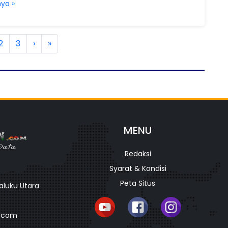
ya »
2
3
›
»
MENU
Redaksi
Syarat & Kondisi
Peta Situs
Maluku Utara
l.com