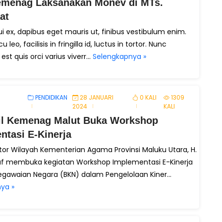
menag Laksanakan Monev di MTs.
at
i ex, dapibus eget mauris ut, finibus vestibulum enim.
 leo, facilisis in fringilla id, luctus in tortor. Nunc
st quis orci varius viverr...
Selengkapnya »
PENDIDIKAN
28 JANUARI
0 KALI
1309
2024
KALI
l Kemenag Malut Buka Workshop
ntasi E-Kinerja
tor Wilayah Kementerian Agama Provinsi Maluku Utara, H.
f membuka kegiatan Workshop Implementasi E-Kinerja
gawaian Negara (BKN) dalam Pengelolaan Kiner...
ya »