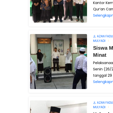
Kantor Ke
Qur’an Cam
Selengkapn
AZAN FADLI
MULYADI
Siswa M
Minat
Pelaksanaa
Senin (26/
tanggal 29 
Selengkapn
AZAN FADLI
MULYADI